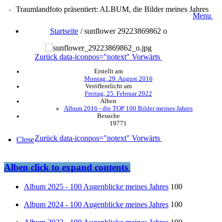
Traumlandfoto präsentiert: ALBUM, die Bilder meines Jahres
Menu
Startseite
/
sunflower 29223869862 o
Zurück
data-iconpos="notext"
Vorwärts
Erstellt am
Montag, 29. August 2016
Veröffentlicht am
Freitag, 25. Februar 2022
Alben
Album 2016 - die TOP 100 Bilder meines Jahres
Besuche
19771
Zurück
data-iconpos="notext"
Vorwärts
Close
Alben
click to expand contents
Album 2025 - 100 Augenblicke meines Jahres
100
Album 2024 - 100 Augenblicke meines Jahres
100