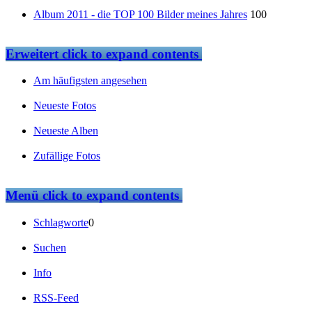
Album 2011 - die TOP 100 Bilder meines Jahres
100
Erweitert
click to expand contents
Am häufigsten angesehen
Neueste Fotos
Neueste Alben
Zufällige Fotos
Menü
click to expand contents
Schlagworte
0
Suchen
Info
RSS-Feed