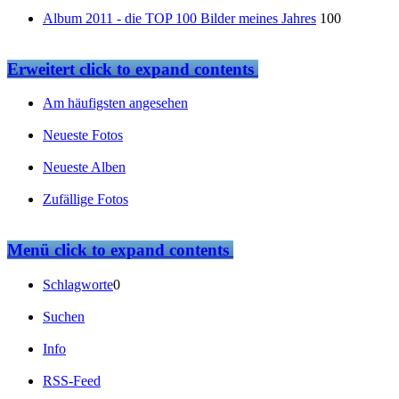
Album 2011 - die TOP 100 Bilder meines Jahres
100
Erweitert
click to expand contents
Am häufigsten angesehen
Neueste Fotos
Neueste Alben
Zufällige Fotos
Menü
click to expand contents
Schlagworte
0
Suchen
Info
RSS-Feed